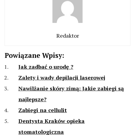
Redaktor
Powiązane Wpisy:
Jak zadbać o urodę ?
Zalety i wady depilacji laserowej
Nawilżanie skóry zimą: Jakie zabiegi są
najlepsze?
Zabiegi na cellulit
Dentysta Kraków opieka
stomatologiczna