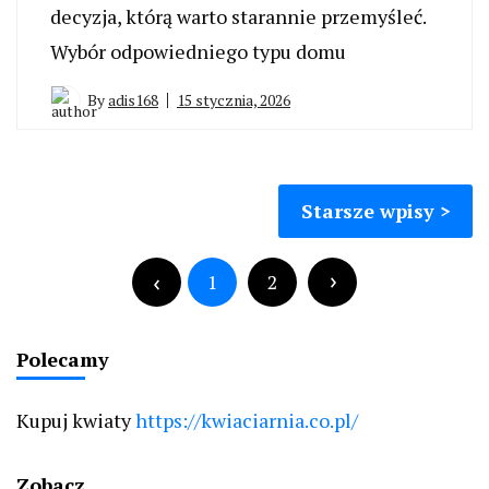
decyzja, którą warto starannie przemyśleć.
Wybór odpowiedniego typu domu
By
adis168
15 stycznia, 2026
Nawigacja
Starsze wpisy
po
Stronicowanie
wpisach
wpisów
1
2
Polecamy
Kupuj kwiaty
https://kwiaciarnia.co.pl/
Zobacz