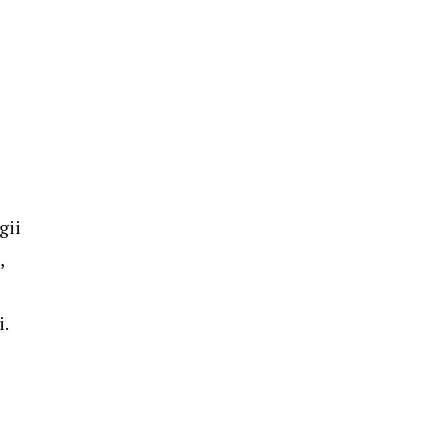
gii
,
i.