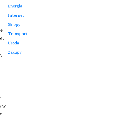
Energia
Internet
Sklepy
ie
Transport
e,
Uroda
Zakupy
,
e
 i
y w
t,