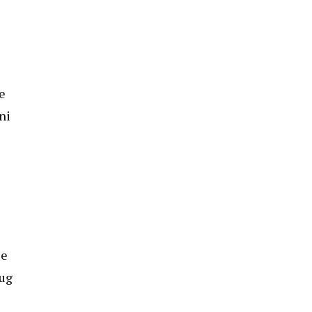
e
ni
że
ług