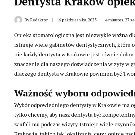
Dentysta Kraków opiek
By
Redaktor
16 października, 2023
4 minutes, 27 s
Opieka stomatologiczna jest niezwykle ważna dl
istnieje wiele gabinetów dentystycznych, które o
nie każdy dentysta w Krakowie jest równie dobr
znaczenie dla naszego doświadczenia wizyty w g
dlaczego dentysta w Krakowie powinien być Two
Ważność wyboru odpowiedn
Wybór odpowiedniego dentysty w Krakowie ma og
tylko chcemy, aby nasz dentysta był kompetentny 
zaufali mu podczas wizyty. Istnieje wiele czynni
Krakowie, takich jak lokalizacja, ceny, opinie pa