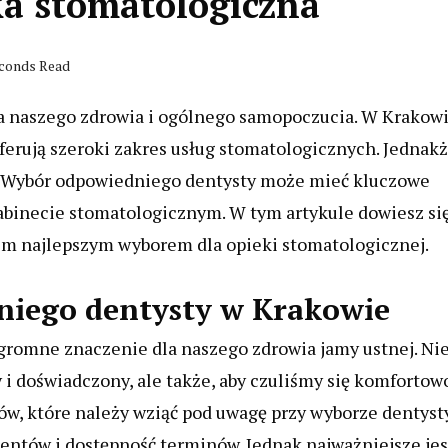
a stomatologiczna
econds Read
a naszego zdrowia i ogólnego samopoczucia. W Krakow
ferują szeroki zakres usług stomatologicznych. Jednakż
y. Wybór odpowiedniego dentysty może mieć kluczowe
abinecie stomatologicznym. W tym artykule dowiesz się
im najlepszym wyborem dla opieki stomatologicznej.
iego dentysty w Krakowie
romne znaczenie dla naszego zdrowia jamy ustnej. Ni
i doświadczony, ale także, aby czuliśmy się komfortowo
ków, które należy wziąć pod uwagę przy wyborze dentyst
cjentów i dostępność terminów. Jednak najważniejsze jes