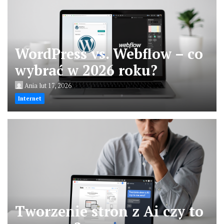
WordPress vs. Webflow – co
wybrać w 2026 roku?
Ania
lut 17, 2026
Internet
Tworzenie stron z Ai czy to