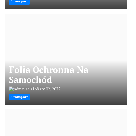
Transport
Folia Ochronna Na
Samochód
adis168
sty 02, 2025
Transport