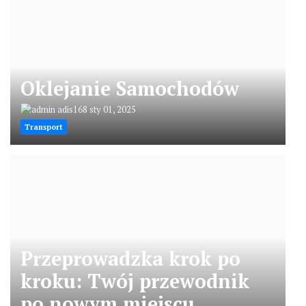
Oklejanie Samochodów
adis168
sty 01, 2025
Transport
Przeprowadzka krok po
kroku: Twój przewodnik
po nowym miejscu