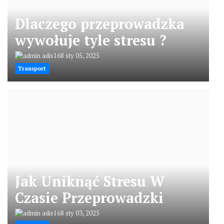
Dlaczego przeprowadzka
wywołuje tyle stresu ?
adis168
sty 05, 2025
Transport
Jak Uniknąć Stresu W
Czasie Przeprowadzki
adis168
sty 03, 2025