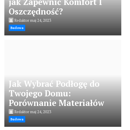
jak Zapewnić Komfort I
Oszczędność?
Redaktor
maj 24, 2023
Budowa
Jak Wybrać Podłogę do
Twojego Domu:
Porównanie Materiałów
Redaktor
maj 24, 2023
Budowa