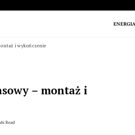
ENERGI
montaż i wykończenie
asowy – montaż i
nds Read