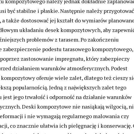
tu kompozytowego należy jednak dokładnie zaplanowa
si być stabilne i płaskie. Następnie należy przygotować
t, a także dostosować jej kształt do wymiarów planowan
widłowym układaniu desek kompozytowych, aby zapewni
źniejszych problemów z tarasem. Po zakończeniu
 zabezpieczenie podestu ta
rasowego kompozytowego,
 poprzez zastosowanie impregnatu, który zabezpieczy
rzed działaniem warunków atmosferycznych. Podest
 kompozytowy oferuje wiele zalet, dlatego też cieszy si
ększą popularnością. Jedną z największych zalet tego
u jest jego trwałość i odporność na działanie warunków
ycznych. Deski kompozytowe nie nasiąkają wilgocią, n
deformacji i nie wymagają regularnego malowania czy
ji, co znacznie ułatwia ich pielęgnację i konserwację.