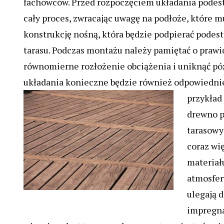
fachowców. Przed rozpoczęciem układania podes
cały proces, zwracając uwagę na podłoże, które mu
konstrukcję nośną, która będzie podpierać podes
tarasu. Podczas montażu należy pamiętać o pra
równomierne rozłożenie obciążenia i uniknąć pó
układania konieczne będzie również odpowiednie
przykład
drewno p
tarasowy
coraz wi
materiał
atmosfer
ulegają 
impregnac