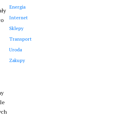
Energia
ały
Internet
co
Sklepy
Transport
Uroda
Zakupy
ny
le
ych