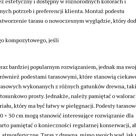
ż estetyczny i dostępny w różnorodnych kolorach i
ych potrzeb i preferencji klienta. Montaż podestu
tworzenie tarasu o nowoczesnym wyglądzie, który do
o kompozytowego, jeśli
raz bardziej popularnym rozwiązaniem, jednak ma swo
 również podestami tarasowymi, które stanowią ciekawe
rasowych wykonanych z różnych gatunków drewna, tak
stosunkowo prosty. Jednakże, należy pamiętać o walora
ału, który ma być łatwy w pielęgnacji. Podesty tarasow
 × 30 cm mogą stanowić interesujące rozwiązanie dla
rto pamiętać o konieczności regularnej konserwacji, a
 atmosferyczne. Taras z drewna, mimo swoich wad, jak 