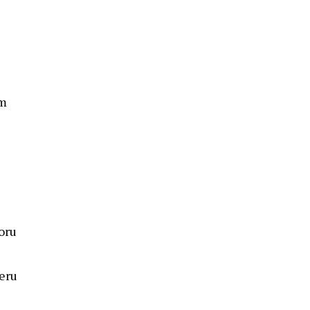
em
oru
eru