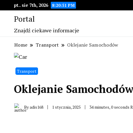
pt.. sie 7th, 2026
8:20:52 PM
Portal
Znajdź ciekawe informacje
Home
Transport
Oklejanie Samochodów
Transport
Oklejanie Samochodó
By
adis168
1 stycznia, 2025
34 minutes, 0 seconds 