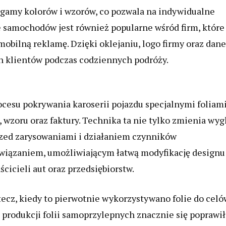
 gamy kolorów i wzorów, co pozwala na indywidualne
e samochodów jest również popularne wśród firm, które
obilną reklamę. Dzięki oklejaniu, logo firmy oraz dane
h klientów podczas codziennych podróży.
ocesu pokrywania karoserii pojazdu specjalnymi foliami
wzoru oraz faktury. Technika ta nie tylko zmienia wyg
przed zarysowaniami i działaniem czynników
związaniem, umożliwiającym łatwą modyfikację designu
cicieli aut oraz przedsiębiorstw.
tecz, kiedy to pierwotnie wykorzystywano folie do celó
produkcji folii samoprzylepnych znacznie się poprawił