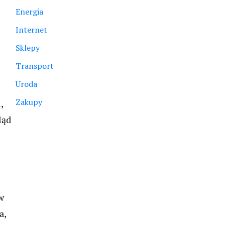
Energia
Internet
Sklepy
Transport
Uroda
Zakupy
,
ląd
w
a,