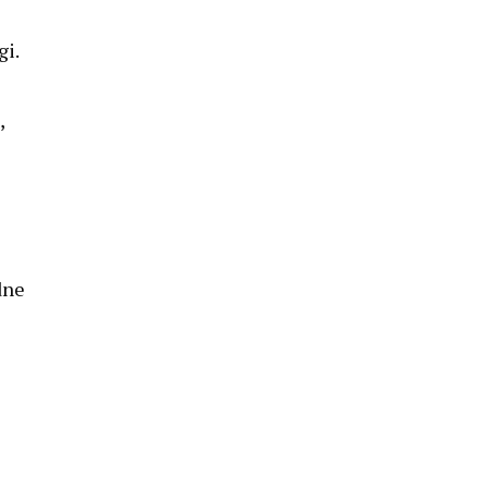
gi.
,
dne