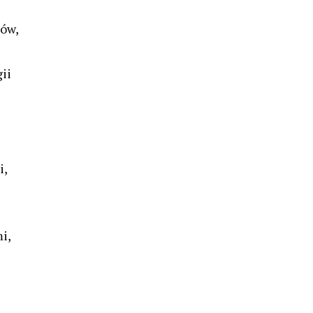
ków,
ii
i,
i,